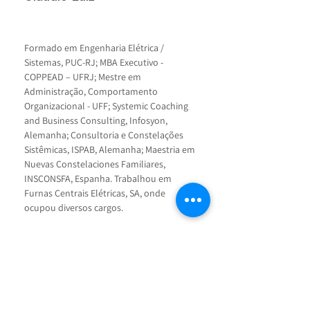
Formado em Engenharia Elétrica / 
Sistemas, PUC-RJ; MBA Executivo - 
COPPEAD – UFRJ; Mestre em 
Administração, Comportamento 
Organizacional - UFF; Systemic Coaching 
and Business Consulting, Infosyon, 
Alemanha; Consultoria e Constelações 
Sistêmicas, ISPAB, Alemanha; Maestria em 
Nuevas Constelaciones Familiares, 
INSCONSFA, Espanha. Trabalhou em 
Furnas Centrais Elétricas, SA, onde 
ocupou diversos cargos.
É presidente do Conselho Deliberativo da 
Associação Fluminense de Reabilitação – 
AFR; presidente do Núcleo Comunitário 
Luz da Serra, instituição beneficente 
parceira do Espaço Cultural da Grota, 
que mantém o Núcleo de Multiplicação 