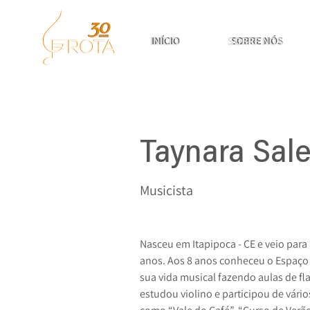
INÍCIO
INÍCIO
INÍCIO
SOBRE NÓS
SOBRE NÓS
SOBRE NÓS
Taynara Sal
Musicista
Nasceu em Itapipoca - CE e veio para 
anos. Aos 8 anos conheceu o Espaço C
sua vida musical fazendo aulas de fl
estudou violino e participou de vário