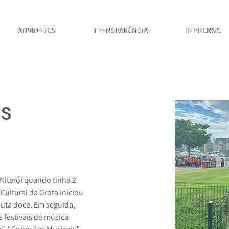
ATIVIDADES
ATIVIDADES
ATIVIDADES
TRANSPARÊNCIA
TRANSPARÊNCIA
TRANSPARÊNCIA
IMPRENSA
IMPRENSA
IMPRENSA
es
Niterói quando tinha 2 
ultural da Grota Iniciou 
auta doce. Em seguida, 
s festivais de música 