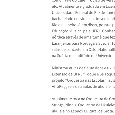
como “Vale do Café”, “Curso de Verão
etc. Atualmente é graduada em Licen
Universidade Federal do Rio de Janei
bacharelado em viola na Universidad
Rio de Janeiro. Além disso, possue 
Educação Musical pela UFRJ. Conhec
nórdica através de uma turnê que fe
Laranjeiras para Noruega e Suécia. 
salas de concerto em Oslo: Nationalth
na Suécia no auditório da Universida
Ministrou aulas de flauta doce e ukul
Extensão da UFRJ "Toque e Se Toque"
projeto "Orquestra nas Escolas"; aula
AfroReggae e deu aulas de ukulele no
Atualmente toca na Orquestra da Grot
Strings, Nina's, Orquestra de Ukulele
ukulele no Espaço Cultural da Grota.