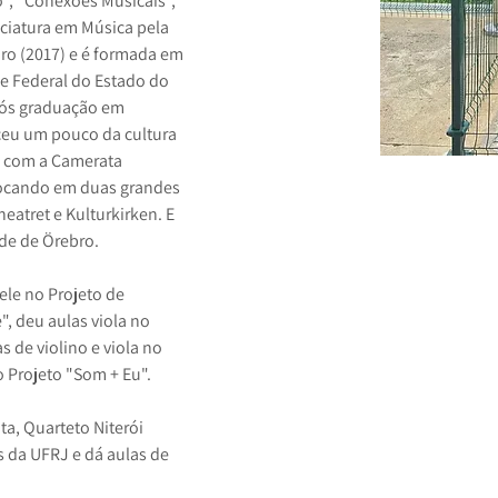
”, “Conexões Musicais”, 
ciatura em Música pela 
ro (2017) e é formada em 
e Federal do Estado do 
pós graduação em 
eu um pouco da cultura 
z com a Camerata 
Tocando em duas grandes 
eatret e Kulturkirken. E 
de de Örebro. 
ele no Projeto de 
, deu aulas viola no 
s de violino e viola no 
 Projeto "Som + Eu".
a, Quarteto Niterói 
s da UFRJ e dá aulas de 