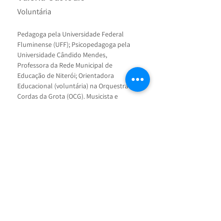
Voluntária
Pedagoga pela Universidade Federal 
Fluminense (UFF); Psicopedagoga pela 
Universidade Cândido Mendes, 
Professora da Rede Municipal de 
Educação de Niterói; Orientadora 
Educacional (voluntária) na Orquestra de 
Cordas da Grota (OCG). Musicista e 
compositora; Estudante de violino no 
Espaço Cultural da Grota (OCG); 
Integrante dos grupo de pesquisas : 
Alfabetização sem Cartilha e Pedagogia 
da Cura na FeUFF.
< Voltar