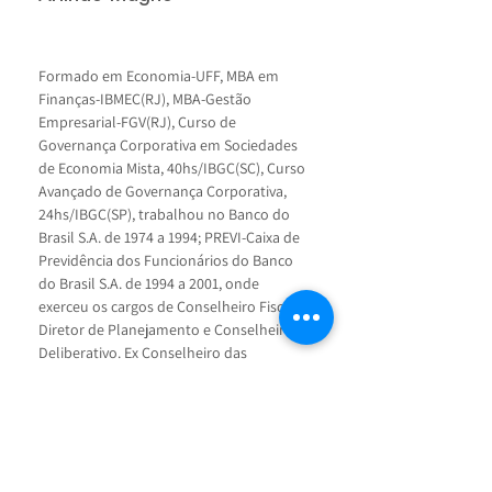
Formado em Economia-UFF, MBA em 
Finanças-IBMEC(RJ), MBA-Gestão 
Empresarial-FGV(RJ), Curso de 
Governança Corporativa em Sociedades 
de Economia Mista, 40hs/IBGC(SC), Curso 
Avançado de Governança Corporativa, 
24hs/IBGC(SP), trabalhou no Banco do 
Brasil S.A. de 1974 a 1994; PREVI-Caixa de 
Previdência dos Funcionários do Banco 
do Brasil S.A. de 1994 a 2001, onde 
exerceu os cargos de Conselheiro Fiscal, 
Diretor de Planejamento e Conselheiro 
Deliberativo. Ex Conselheiro das 
seguintes Empresas: COELBA (1997/1999), 
COSERN (1997/1998), CPFL (1999/2003), 
VALE (2003/2007), ELETROBRÁS 
(2007/2012), CELESC (2008/2014), 
TELEMAR PARTICIPAÇÕES (2014/2015), 
CELESC (2016/2017), JEREISSATI 