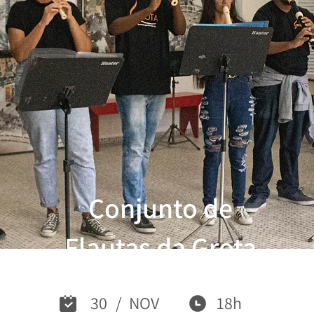
Conjunto de
Flautas da Grota
30
/
NOV
18h