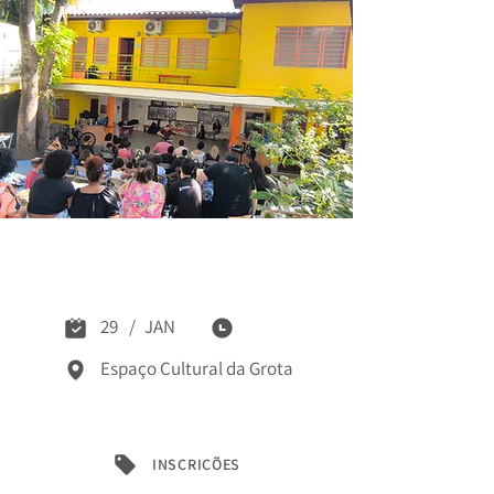
Inscrições 2026:
ECG e Núcleos
29
/
JAN
Espaço Cultural da Grota
INSCRIÇÕES