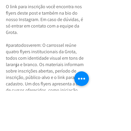
O link para inscrição você encontra nos
flyers deste post e também na bio do
nosso Instagram. Em caso de dúvidas, é
só entrar em contato com a equipe da
Grota.
#paratodosverem: O carrossel reúne
quatro flyers institucionais da Grota,
todos com identidade visual em tons de
laranja e branco. Os materiais informam
sobre inscrições abertas, período de
inscrição, público-alvo e o link para
cadastro. Um dos flyers apresenta a lista
de cursos oferecidos, como iniciação
musical, instrumentos de cordas, sopros,
percussão, canto, além de atividades
complementares. Outro flyer traz os
endereços do Espaço Cultural da Grota e
dos núcleos onde acontecem as aulas,
em diferentes bairros e cidades. Os