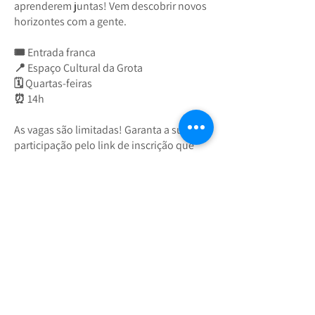
aprenderem juntas! Vem descobrir novos
horizontes com a gente.
🎟 Entrada franca
📍 Espaço Cultural da Grota
🗓 Quartas-feiras
⏰ 14h
As vagas são limitadas! Garanta a sua
participação pelo link de inscrição que
você encontra agora na nossa bio.
#paratodosverem: O flyer apresenta um
fundo branco emoldurado por diversas
ilustrações de nuvens coloridas em tons
de azul, rosa e amarelo, no estilo artístico
chinês. Ao centro, um dragão vermelho
imponente aparece acima do título
“AULAS GRATUITAS DE MANDARIM EM
NITERÓI”. Na parte inferior, há uma