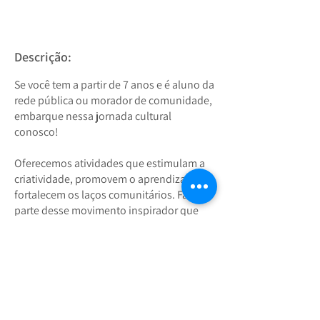
Descrição:
Se você tem a partir de 7 anos e é aluno da
rede pública ou morador de comunidade,
embarque nessa jornada cultural
conosco!
Oferecemos atividades que estimulam a
criatividade, promovem o aprendizado e
fortalecem os laços comunitários. Faça
parte desse movimento inspirador que
busca empoderar e transformar vidas
através da arte!
As inscrições vão até 15 de março.
Inscreva-se agora e descubra um mundo