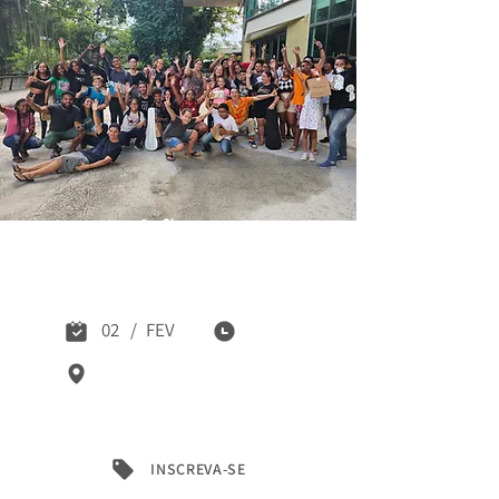
Inscrições 2024:
ECG e Núcleos
02
/
FEV
INSCREVA-SE