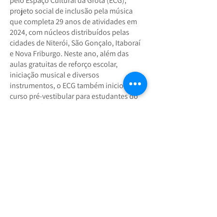
pelo Espaço Cultural da Grota (ECG),
projeto social de inclusão pela música
que completa 29 anos de atividades em
2024, com núcleos distribuídos pelas
cidades de Niterói, São Gonçalo, Itaboraí
e Nova Friburgo. Neste ano, além das
aulas gratuitas de reforço escolar,
iniciação musical e diversos
instrumentos, o ECG também iniciou um
curso pré-vestibular para estudantes do
Ensino Médio oriundos de comunidades
e escolas públicas.
Coordenadora e fundadora do Espaço
Cultural da Grota, a professora Lenora
Mendes fala da importância do Festival
em Campos.
“Quero agradecer ao Orquestrando a Vida
pelo convite feito à Orquestra da Grota,
dizer que é uma honra para nós e