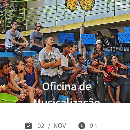
Oficina de
Musicalização
02
/
NOV
9h