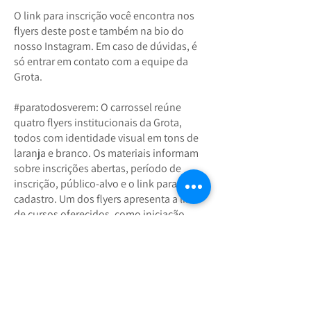
O link para inscrição você encontra nos
flyers deste post e também na bio do
nosso Instagram. Em caso de dúvidas, é
só entrar em contato com a equipe da
Grota.
#paratodosverem: O carrossel reúne
quatro flyers institucionais da Grota,
todos com identidade visual em tons de
laranja e branco. Os materiais informam
sobre inscrições abertas, período de
inscrição, público-alvo e o link para
cadastro. Um dos flyers apresenta a lista
de cursos oferecidos, como iniciação
musical, instrumentos de cordas, sopros,
percussão, canto, além de atividades
complementares. Outro flyer traz os
endereços do Espaço Cultural da Grota e
dos núcleos onde acontecem as aulas,
em diferentes bairros e cidades. Os