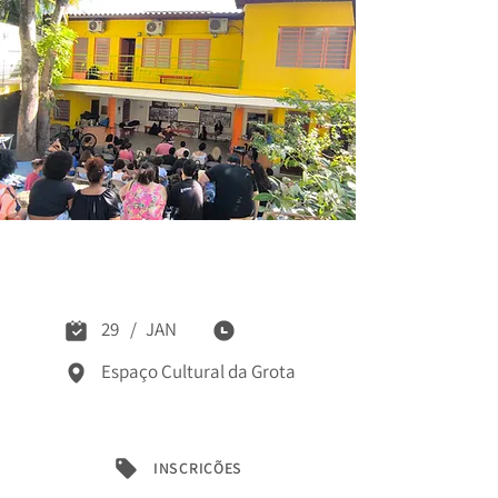
Inscrições 2026:
ECG e Núcleos
29
/
JAN
Espaço Cultural da Grota
INSCRIÇÕES