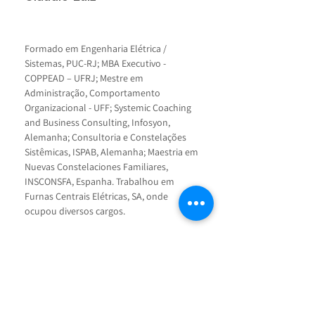
Formado em Engenharia Elétrica / 
Sistemas, PUC-RJ; MBA Executivo - 
COPPEAD – UFRJ; Mestre em 
Administração, Comportamento 
Organizacional - UFF; Systemic Coaching 
and Business Consulting, Infosyon, 
Alemanha; Consultoria e Constelações 
Sistêmicas, ISPAB, Alemanha; Maestria em 
Nuevas Constelaciones Familiares, 
INSCONSFA, Espanha. Trabalhou em 
Furnas Centrais Elétricas, SA, onde 
ocupou diversos cargos.
É presidente do Conselho Deliberativo da 
Associação Fluminense de Reabilitação – 
AFR; presidente do Núcleo Comunitário 
Luz da Serra, instituição beneficente 
parceira do Espaço Cultural da Grota, 
que mantém o Núcleo de Multiplicação 