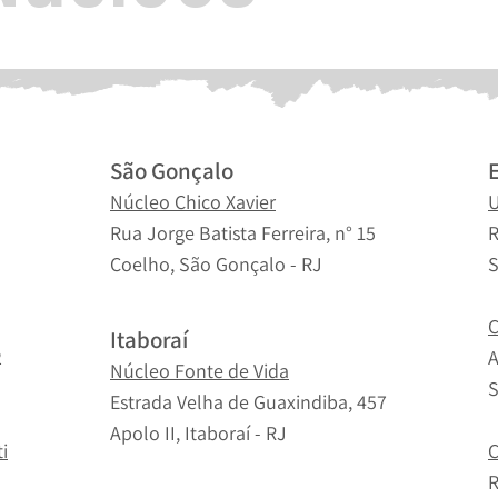
São Gonçalo
Núcleo Chico Xavier
U
Rua Jorge Batista Ferreira, n° 15
R
Coelho, São Gonçalo - RJ
S
C
Itaboraí
2
A
Núcleo Fonte de Vida
S
Estrada Velha de Guaxindiba, 457
Apolo II, Itaboraí - RJ
i
C
R