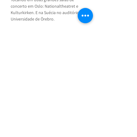
concerto em Oslo: Nationaltheatret e 
Kulturkirken. E na Suécia no auditório da 
Universidade de Örebro. 
Ministrou aulas de flauta doce e ukulele 
no Projeto de Extensão da UFRJ "Toque e 
Se Toque", deu aulas viola no projeto 
"Orquestra nas Escolas"; aulas de violino 
e viola no AfroReggae e deu aulas de 
ukulele no Projeto "Som + Eu".
Atualmente toca na Orquestra da Grota, 
Quarteto Niterói Strings, Nina's, 
Orquestra de Ukuleles da UFRJ e dá 
aulas de ukulele no Espaço Cultural da 
Grota.
< Voltar