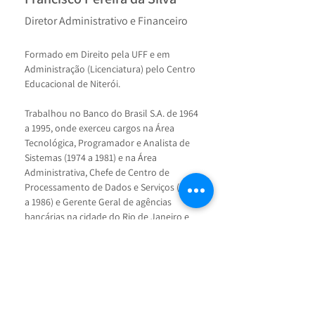
Diretor Administrativo e Financeiro
Formado em Direito pela UFF e em 
Administração (Licenciatura) pelo Centro 
Educacional de Niterói.
Trabalhou no Banco do Brasil S.A. de 1964 
a 1995, onde exerceu cargos na Área 
Tecnológica, Programador e Analista de 
Sistemas (1974 a 1981) e na Área 
Administrativa, Chefe de Centro de 
Processamento de Dados e Serviços (1981 
a 1986) e Gerente Geral de agências 
bancárias na cidade do Rio de Janeiro e 
em Niterói (1986 a 1995).
É membro do Conselho Fiscal da 
Associação Fluminense de Reabilitação, 
Tesoureiro do Rotary E Club 4.750 Sul do 
Rotary International e Tesoureiro da 