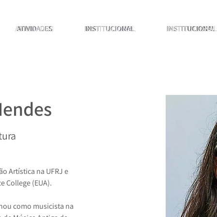
ATIVIDADES
ATIVIDADES
ATIVIDADES
INSTITUCIONAL
INSTITUCIONAL
INSTITUCIONAL
INSTITUCIONA
INSTITUCIONA
INSTITUCIONAL
Mendes
tura
 Artística na UFRJ e 
ce College (EUA).
lhou como musicista na 