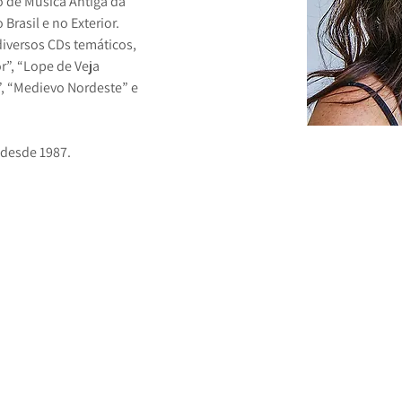
o de Música Antiga da 
Brasil e no Exterior. 
iversos CDs temáticos, 
r”, “Lope de Veja 
, “Medievo Nordeste” e 
 desde 1987.