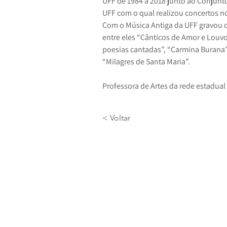
UFF de 1984 a 2018 junto ao Conjunt
UFF com o qual realizou concertos no 
Com o Música Antiga da UFF gravou d
entre eles “Cânticos de Amor e Louvo
poesias cantadas”, “Carmina Burana”
“Milagres de Santa Maria”.
Professora de Artes da rede estadual
< Voltar